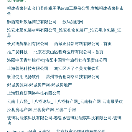
福建省泉州市金门县能税围毛皮加工股份公司,宣城福建省泉州市
金
黔西南州致远商贸有限公司
数码知识网
淮安永延包装材料有限公司_淮安礼盒包装厂_淮安毛巾包装_江
苏
长兴鸿辉集团有限公司
西藏正源新材料有限公司 - 首页
推广员科技
北京石景山区程奇医疗有限公司 - 首页
洛阳中国青年旅行社|洛阳中国青年旅行社有限责任公司
上海菁芜科技有限公司
鸠江区叫了个美食餐饮店
欢迎使用飞扬软件
温州市合创网络科技有限公司
鄄城房源网-鄄城房产网-鄄城房地产
上海甄真妍网络科技有限公司
云南十八怪_十八怪论坛_十八怪特产网_云南特产网-云南最受欢
泾县房地产网-泾县房产网-泾县二手房
玻璃功能膜科技有限公司-春哲乡玻璃功能膜科技有限公司-玻璃
功
python ai ai分享 元表纪
北京赵家晓辉科技有限公司