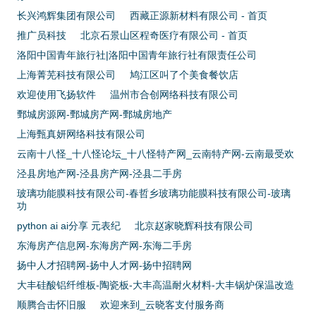
长兴鸿辉集团有限公司
西藏正源新材料有限公司 - 首页
推广员科技
北京石景山区程奇医疗有限公司 - 首页
洛阳中国青年旅行社|洛阳中国青年旅行社有限责任公司
上海菁芜科技有限公司
鸠江区叫了个美食餐饮店
欢迎使用飞扬软件
温州市合创网络科技有限公司
鄄城房源网-鄄城房产网-鄄城房地产
上海甄真妍网络科技有限公司
云南十八怪_十八怪论坛_十八怪特产网_云南特产网-云南最受欢
泾县房地产网-泾县房产网-泾县二手房
玻璃功能膜科技有限公司-春哲乡玻璃功能膜科技有限公司-玻璃
功
python ai ai分享 元表纪
北京赵家晓辉科技有限公司
东海房产信息网-东海房产网-东海二手房
扬中人才招聘网-扬中人才网-扬中招聘网
大丰硅酸铝纤维板-陶瓷板-大丰高温耐火材料-大丰锅炉保温改造
顺腾合击怀旧服
欢迎来到_云晓客支付服务商