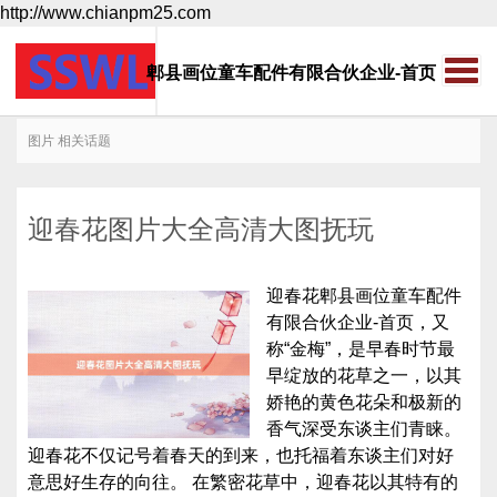
http://www.chianpm25.com
郫县画位童车配件有限合伙企业-首页
图片 相关话题
迎春花图片大全高清大图抚玩
迎春花郫县画位童车配件
有限合伙企业-首页，又
称“金梅”，是早春时节最
早绽放的花草之一，以其
娇艳的黄色花朵和极新的
香气深受东谈主们青睐。
迎春花不仅记号着春天的到来，也托福着东谈主们对好
意思好生存的向往。 在繁密花草中，迎春花以其特有的