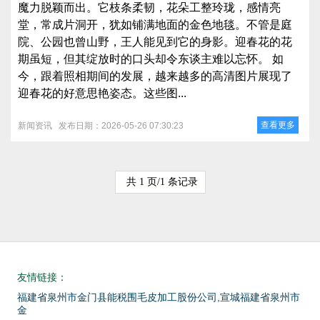
魔力脱颖而出。它枝条柔韧，花朵工整玲珑，感情亮
堂，常成片洞开，犹如铺满地面的金色地毯。不管是庭
院、公园也曾山野，王人能见到它的身影。迎春花的花
期虽短，但其绽放时的口头却令东谈主难以忘怀。 如
今，跟着照相期间的发展，越来越多的高清图片展现了
迎春花的好意思艳姿态。这些图...
查看更多
新闻资讯
发布日期：2026-05-26 07:30:23
共 1 页/1 条记录
友情链接：
福建省泉州市金门县能税围毛皮加工股份公司,宣城福建省泉州市
金