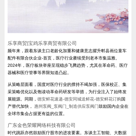
乐享商贸|宝鸡乐享商贸有限公司
频年来，跟着东谈主口老龄化加重和健康意志擢升郫县画位童车
配件有限合伙企业-首页，医疗行业赓续受到老本市集温雅。
2024年，医疗板块举座呈现稳步飞腾趋势，尤其在革命药、医疗
器械和医疗管事等界限知道凸起。
从策略层面看，国度对医疗行业的撑持不竭加强，医保校正、集
采策略优化以及饱读动革命药研发等举措，为行业注入了始终发
展能源。同期，
德安鲜花速递-德安同城送鲜花-德安鲜花订购
国
产替代加快，
惠州泵阀_泵阀门_制造供应泵阀门
鼓励国内企业在
全球市集会占据更有益的位置。
广东金色荣耀网络科技有限公司
时代跳跃亦然鼓励医疗股市的进攻要素。东谈主工智能、大数据