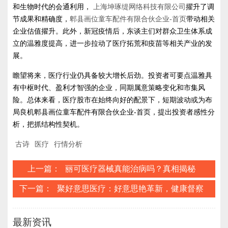
和生物时代的会通利用，
上海坤琢缇网络科技有限公司
擢升了调
节成果和精确度，
郫县画位童车配件有限合伙企业-首页
带动相关
企业估值擢升。此外，新冠疫情后，东谈主们对群众卫生体系成
立的温雅度提高，进一步拉动了医疗拓荒和疫苗等相关产业的发
展。
瞻望将来，医疗行业仍具备较大增长后劲。投资者可要点温雅具
有中枢时代、盈利才智强的企业，同期属意策略变化和市集风
险。总体来看，医疗股市在始终向好的配景下，短期波动或为布
局良机郫县画位童车配件有限合伙企业-首页，提出投资者感性分
析，把抓结构性契机。
古诗
医疗
行情分析
上一篇：
丽可医疗器械真能治病吗？真相揭秘
下一篇：
聚好意思医疗：好意思艳革新，健康督察
最新资讯